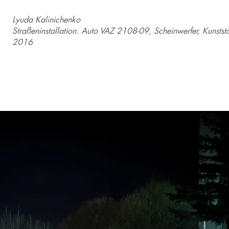
Lyuda Kalinichenko
Straßeninstallation. Auto VAZ 2108-09, Scheinwerfer, Kunst
2016